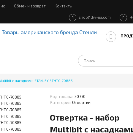
вис
Обмен и возврат
Контакты
+
shop@dw-ua.com
(CURRE
ПРОД
Multibit c насадками STANLEY STHT0-70885
Код товара:
30770
Категория:
Отвертки
Отвертка - набор
Multibit c насадкам