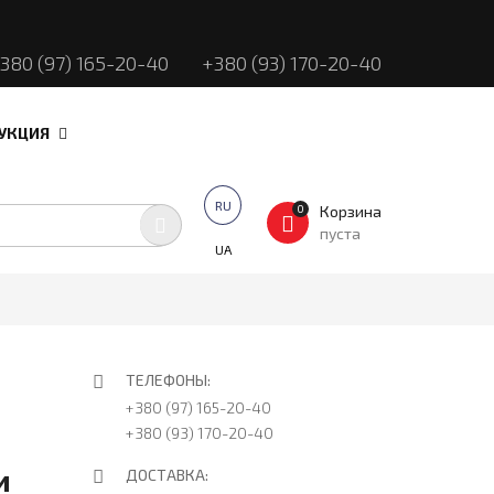
380 (97) 165-20-40
+380 (93) 170-20-40
NT)
УКЦИЯ
RU
0
Корзина
пуста
UA
ТЕЛЕФОНЫ:
+380 (97) 165-20-40
+380 (93) 170-20-40
и
ДОСТАВКА: